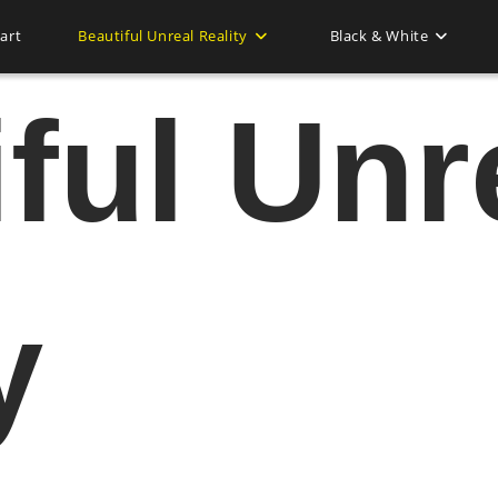
tart
Beautiful Unreal Reality
Black & White
ful Unr
y