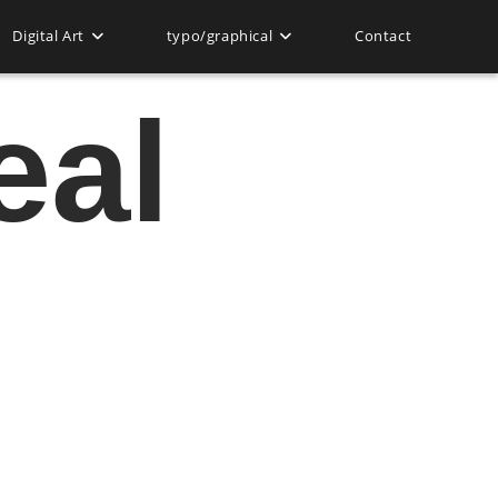
Digital Art
typo/graphical
Contact
eal